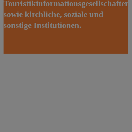
T
o
u
r
i
s
t
i
k
i
n
f
o
r
m
a
t
i
o
n
s
g
e
s
e
l
l
s
c
h
a
f
t
e
n
s
o
w
i
e
k
i
r
c
h
l
i
c
h
e
,
s
o
z
i
a
l
e
u
n
d
s
o
n
s
t
i
g
e
I
n
s
t
i
t
u
t
i
o
n
e
n
.