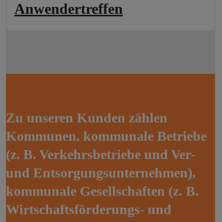
Anwendertreffen
Z
u
u
n
s
e
r
e
n
K
u
n
d
e
n
z
ä
h
l
e
n
K
o
m
m
u
n
e
n
,
k
o
m
m
u
n
a
l
e
B
e
t
r
i
e
b
e
(
z
.
B
.
V
e
r
k
e
h
r
s
b
e
t
r
i
e
b
e
u
n
d
V
e
r
-
u
n
d
E
n
t
s
o
r
g
u
n
g
s
u
n
t
e
r
n
e
h
m
e
n
)
,
k
o
m
m
u
n
a
l
e
G
e
s
e
l
l
s
c
h
a
f
t
e
n
(
z
.
B
.
W
i
r
t
s
c
h
a
f
t
s
f
ö
r
d
e
r
u
n
g
s
-
u
n
d