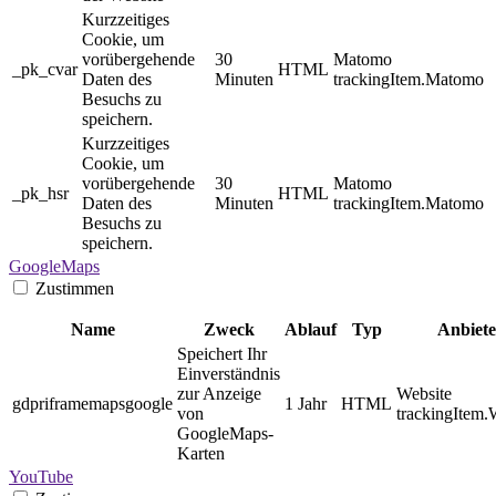
Kurzzeitiges
Cookie, um
vorübergehende
30
Matomo
_pk_cvar
HTML
Daten des
Minuten
trackingItem.Matomo
Besuchs zu
speichern.
Kurzzeitiges
Cookie, um
vorübergehende
30
Matomo
_pk_hsr
HTML
Daten des
Minuten
trackingItem.Matomo
Besuchs zu
speichern.
GoogleMaps
Zustimmen
Name
Zweck
Ablauf
Typ
Anbiete
Speichert Ihr
Einverständnis
zur Anzeige
Website
gdpriframemapsgoogle
1 Jahr
HTML
von
trackingItem.
GoogleMaps-
Karten
YouTube