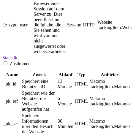
Browser einer
Session auf dem
Server zu. Dies
beeinflusst nur
Website
fe_typo_user
die Inhalte, die
Session
HTTP
trackingItem.Websi
Sie sehen und
wird von uns
nicht
ausgewertet oder
weiterverarbeitet.
Statistik
Zustimmen
Name
Zweck
Ablauf
Typ
Anbieter
Speichert eine
13
Matomo
_pk_id
HTML
Benutzer-ID
Monate
trackingItem.Matomo
Speichert wie der
Benutzer die
6
Matomo
_pk_ref
HTML
Website
Monate
trackingItem.Matomo
aufgerufen hat
Speichert
Informationen
30
Matomo
_pk_ses
HTML
über den Besuch
Minuten
trackingItem.Matomo
der Website